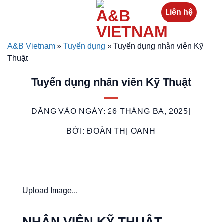
Bỏ
Liên hệ
qua
nội
dung
A&B Vietnam
»
Tuyển dụng
»
Tuyển dụng nhân viên Kỹ
Thuật
Tuyển dụng nhân viên Kỹ Thuật
ĐĂNG VÀO NGÀY:
26 THÁNG BA, 2025
|
BỞI:
ĐOÀN THỊ OANH
Upload Image...
NHÂN VIÊN KỸ THUẬT