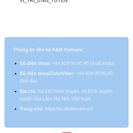
VỊ_TRÍ_ỨNG_TUYỂN
Thông tin liên hệ A&B Vietnam:
Số điện thoại:
+84 929 90.95.95 (Xuất khẩu)
Số điện thoại/Zalo/Viber:
+84 929 90.95.95
(Nội địa)
Địa chỉ:
Số 145 Đình Xuyên, xã Đình Xuyên,
huyện Gia Lâm, Hà Nội, Việt Nam
Trang chủ:
https://vi.abvietnam.vn/