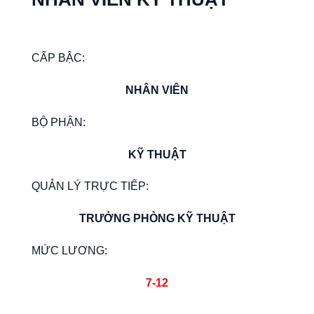
CẤP BẬC:
NHÂN VIÊN
BỘ PHẬN:
KỸ THUẬT
QUẢN LÝ TRỰC TIẾP:
TRƯỞNG PHÒNG KỸ THUẬT
MỨC LƯƠNG:
7-12